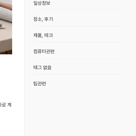
일상정보
장소, 후기
제품, 테크
컴퓨터관련
태그 없음
팁관련
따로 계