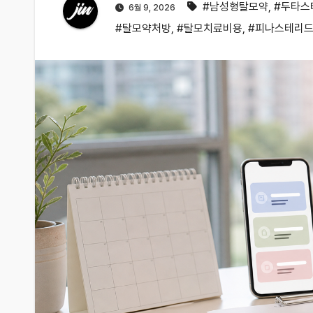
#남성형탈모약
,
#두타스
6월 9, 2026
#탈모약처방
,
#탈모치료비용
,
#피나스테리