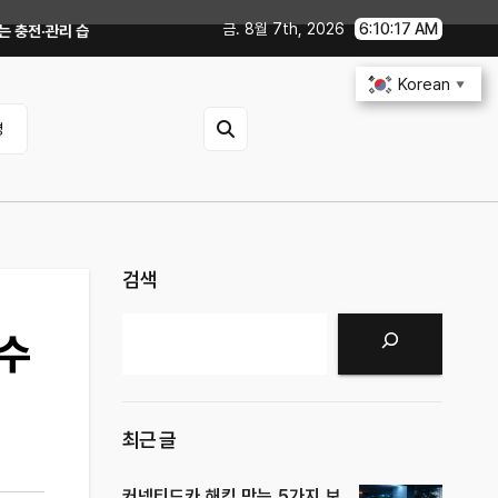
금. 8월 7th, 2026
6:10:18 AM
습관｜주행거리 불안 줄이는 현실적인 방법
iOS 27·Android 17 최신 기
Korean
▼
영
검색
검색
필수
최근 글
커넥티드카 해킹 막는 5가지 보