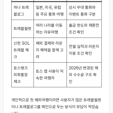
하나 트래
일본, 미국, 유럽
상시 우대 통화와
블로그
등 주요 통화 여행
이벤트 통화 구분
여러 나라를 이동
출금 한도와 재환전
트래블월렛
하는 자유여행
조건 확인
신한 SOL
해외 결제와 라운
전월 실적과 라운지
트래블 체
지 혜택을 함께 고
이용 조건 확인
크
려
토스뱅크
2026년 변경된 해
토스 앱 사용이 익
외화통장
외 수수료 구조 확
숙한 여행자
체크
인
개인적으로 첫 해외여행이라면 사용자가 많은 트래블월렛
이나 트래블로그를 메인으로 두는 방식이 부담이 적었습