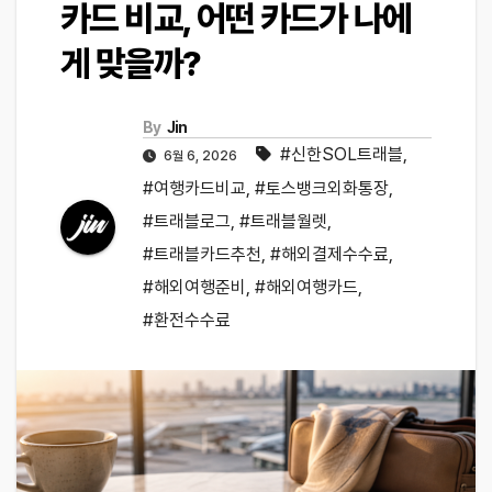
카드 비교, 어떤 카드가 나에
게 맞을까?
By
Jin
#신한SOL트래블
,
6월 6, 2026
#여행카드비교
,
#토스뱅크외화통장
,
#트래블로그
,
#트래블월렛
,
#트래블카드추천
,
#해외결제수수료
,
#해외여행준비
,
#해외여행카드
,
#환전수수료