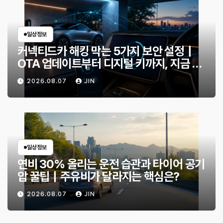
일상정보
커넥티드카 해킹 막는 5가지 보안 설정｜
OTA 업데이트부터 디지털 키까지, 지금 확
인할 것은?
2026.08.07
JIN
일상정보
연비 30% 올리는 운전 습관과 타이어 공기
압 꿀팁｜주유비가 달라지는 핵심은?
2026.08.07
JIN