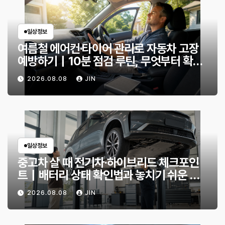
일상정보
여름철 에어컨·타이어 관리로 자동차 고장
예방하기｜10분 점검 루틴, 무엇부터 확인
할까?
2026.08.08
JIN
일상정보
중고차 살 때 전기차·하이브리드 체크포인
트｜배터리 상태 확인법과 놓치기 쉬운 위
험 신호
2026.08.08
JIN