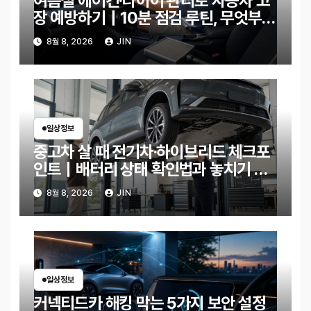
여름철 에어컨·타이어 관리로 자동차 고
장 예방하기｜10분 점검 루틴, 무엇부터
확인할까?
8월 8, 2026
JIN
일상정보
중고차 살 때 전기차·하이브리드 체크포
인트｜배터리 상태 확인법과 놓치기 쉬
운 위험 신호
8월 8, 2026
JIN
일상정보
커넥티드카 해킹 막는 5가지 보안 설정