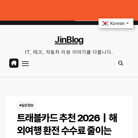
Skip
포인트｜배터리 상태 확인법과 놓치기 쉬운 위험 신호
커넥티드카 해킹 막는 5
to
토. 8월 8th, 2026
11:25:49 AM
content
Korean
▼
JinBlog
IT, 테크, 자동차 리뷰 이야기를 다룹니다.
일상정보
트래블카드 추천 2026｜해
외여행 환전 수수료 줄이는