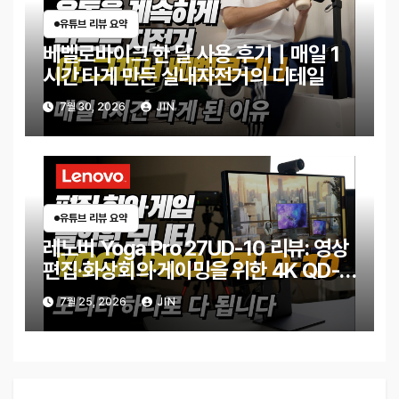
유튜브 리뷰 요약
베벨로바이크 한 달 사용 후기｜매일 1
시간 타게 만든 실내자전거의 디테일
7월 30, 2026
JIN
유튜브 리뷰 요약
레노버 Yoga Pro 27UD-10 리뷰: 영상
편집·화상회의·게이밍을 위한 4K QD-
OLED 모니터
7월 25, 2026
JIN