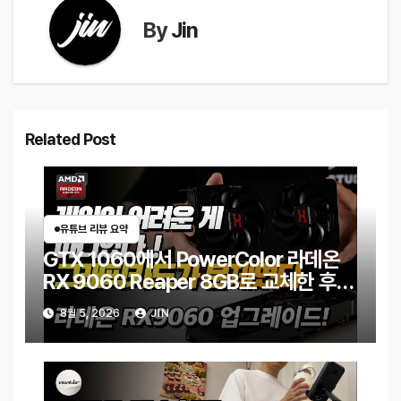
By
Jin
Related Post
유튜브 리뷰 요약
GTX 1060에서 PowerColor 라데온
RX 9060 Reaper 8GB로 교체한 후기
｜엘든링·몬스터 헌터 와일즈 체감 변화
8월 5, 2026
JIN