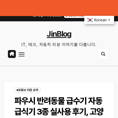
Skip
 꿀팁｜주유비가 달라지는 핵심은?
전기차 배터리 수명 오래 쓰는 충전·관리 
to
금. 8월 7th, 2026
9:08:52 AM
content
Korean
▼
JinBlog
IT, 테크, 자동차 리뷰 이야기를 다룹니다.
유튜브 리뷰 요약
파우시 반려동물 급수기 자동
급식기 3종 실사용 후기, 고양