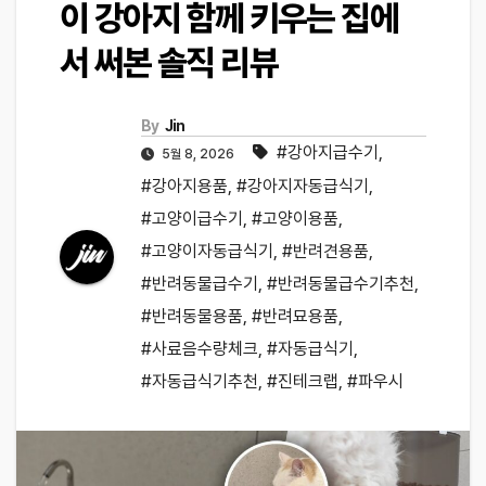
이 강아지 함께 키우는 집에
서 써본 솔직 리뷰
By
Jin
#강아지급수기
,
5월 8, 2026
#강아지용품
,
#강아지자동급식기
,
#고양이급수기
,
#고양이용품
,
#고양이자동급식기
,
#반려견용품
,
#반려동물급수기
,
#반려동물급수기추천
,
#반려동물용품
,
#반려묘용품
,
#사료음수량체크
,
#자동급식기
,
#자동급식기추천
,
#진테크랩
,
#파우시