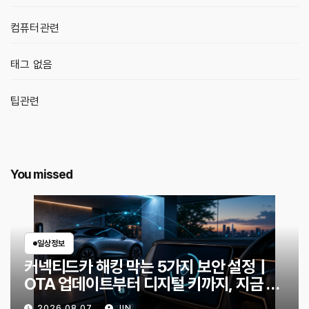
컴퓨터관련
태그 없음
팁관련
You missed
일상정보
커넥티드카 해킹 막는 5가지 보안 설정｜
OTA 업데이트부터 디지털 키까지, 지금 확
인할 것은?
2026.08.07
JIN