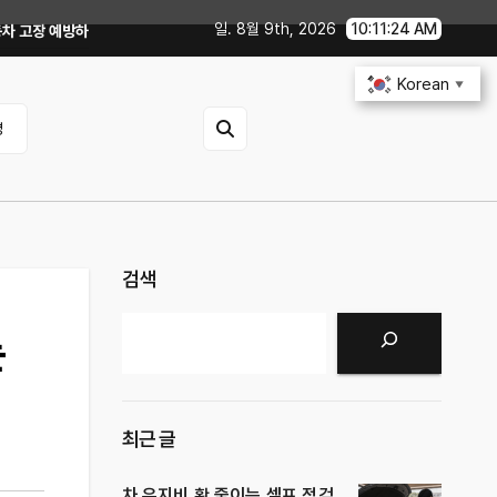
일. 8월 9th, 2026
10:11:26 AM
0분 점검 루틴, 무엇부터 확인할까?
중고차 살 때 전기차·하이브리드 체크포
Korean
▼
영
검색
검색
는
최근 글
차 유지비 확 줄이는 셀프 점검