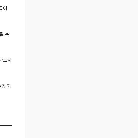
자국에
질 수
 반드시
주입 기