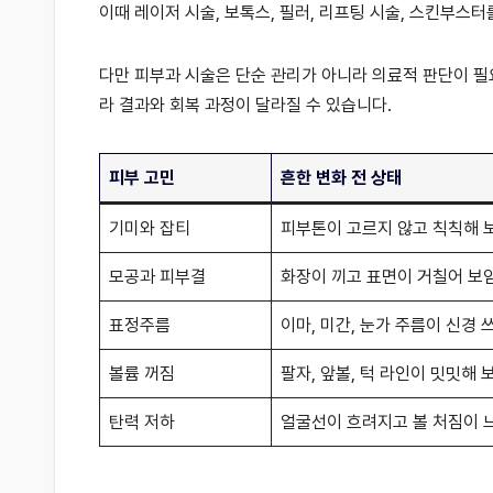
이때 레이저 시술, 보톡스, 필러, 리프팅 시술, 스킨부스터
다만 피부과 시술은 단순 관리가 아니라 의료적 판단이 필요
라 결과와 회복 과정이 달라질 수 있습니다.
피부 고민
흔한 변화 전 상태
기미와 잡티
피부톤이 고르지 않고 칙칙해 
모공과 피부결
화장이 끼고 표면이 거칠어 보
표정주름
이마, 미간, 눈가 주름이 신경 
볼륨 꺼짐
팔자, 앞볼, 턱 라인이 밋밋해 
탄력 저하
얼굴선이 흐려지고 볼 처짐이 