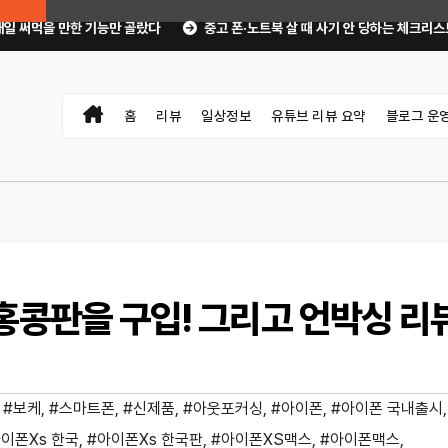
랐다
중고 폰·노트북 살 때 사기 안 당하는 체크리스트｜직거래 전 무엇을 확인
홈
리뷰
일상정보
유튜브 리뷰 요약
블로그 운
홍콩판을 구입! 그리고 언박싱 리뷰
,
#보케
,
#스마트폰
,
#신제품
,
#아웃포커싱
,
#아이폰
,
#아이폰 국내출시
,
이폰Xs 한국
,
#아이폰Xs 한국판
,
#아이폰XS맥스
,
#아이폰맥스
,