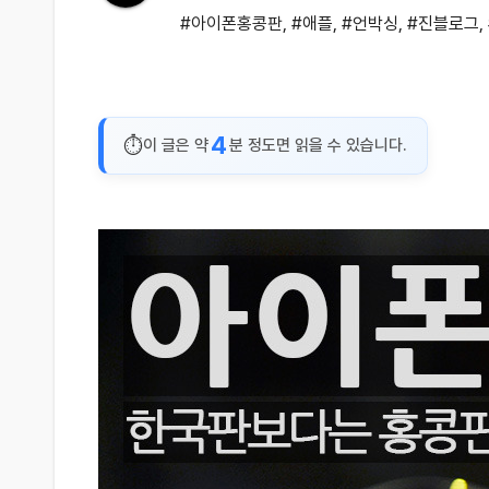
#아이폰홍콩판
,
#애플
,
#언박싱
,
#진블로그
,
4
이 글은 약
분 정도면 읽을 수 있습니다.