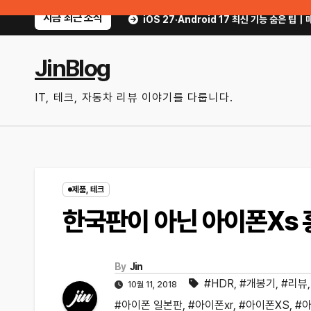
Skip
지금 최근 소식
방법
iOS 27·Android 17 최신 기능 숨은 팁｜매일 써먹을 만한 기능만 골
to
content
JinBlog
IT, 테크, 자동차 리뷰 이야기를 다룹니다.
제품, 테크
한국판이 아닌 아이폰Xs 
By
Jin
#HDR
,
#개봉기
,
#리뷰
10월 11, 2018
#아이폰 일본판
,
#아이폰xr
,
#아이폰XS
,
#아