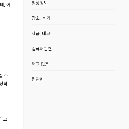
일상정보
데, 어
장소, 후기
제품, 테크
컴퓨터관련
태그 없음
할 수
팁관련
 장착
이라고