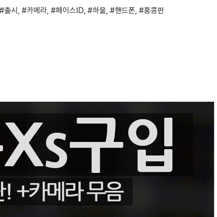
#출시
,
#카메라
,
#페이스ID
,
#하울
,
#핸드폰
,
#홍콩판