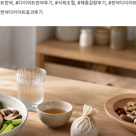
어트한약
,
#다이어트한약후기
,
#식욕조절
,
#체중감량후기
,
#한약다이어
#한약다이어트효과후기