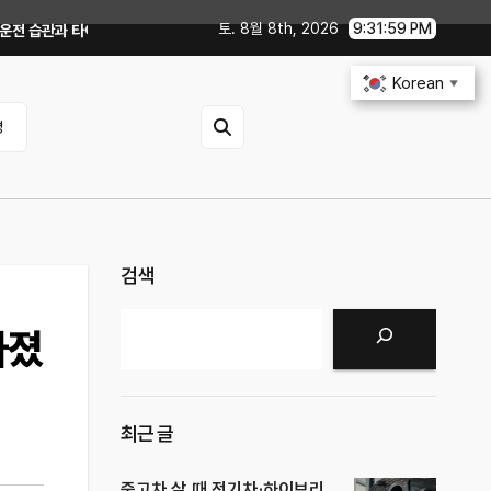
토. 8월 8th, 2026
9:32:00 PM
이어 공기압 꿀팁｜주유비가 달라지는 핵심은?
전기차 배터리 수명 오래 쓰는 
Korean
▼
영
검색
검색
라졌
최근 글
중고차 살 때 전기차·하이브리