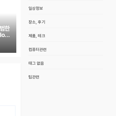
일상정보
장소, 후기
평범한
og,
제품, 테크
컴퓨터관련
태그 없음
팁관련