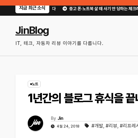
Skip
지금 최근 소식
써먹을 만한 기능만 골랐다
중고 폰·노트북 살 때 사기 안 당하는 체크리스트｜직
to
content
JinBlog
IT, 테크, 자동차 리뷰 이야기를 다룹니다.
노트
1년간의 블로그 휴식을 끝
By
Jin
#개발
,
#리뷰
,
#리프레
4월 24, 2018