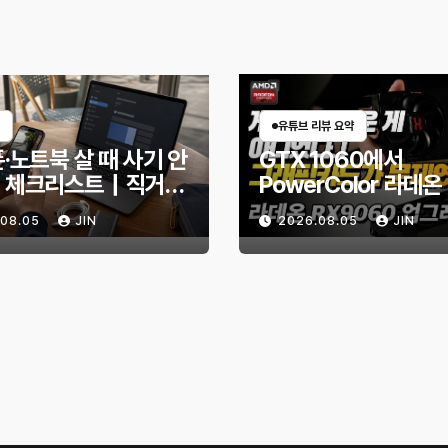
유튜브 리뷰 요약
·노트북 살 때 사기 안
GTX 1060에서
 체크리스트｜직거래
PowerColor 라데온
엇을 확인해야 할까?
9060 Reaper 8G
.08.05
JIN
2026.08.05
JIN
체한 후기｜엘든링·
헌터 와일즈 체감 변