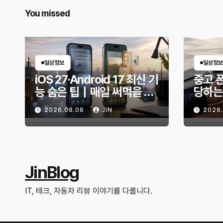
You missed
일상정보
일상정보
iOS 27·Android 17 최신 기
중고 폰
능 숨은 팁｜매일 써먹을 만
당하는
한 기능만 골랐다
전 무
2026.08.06
JIN
2026
JinBlog
IT, 테크, 자동차 리뷰 이야기를 다룹니다.