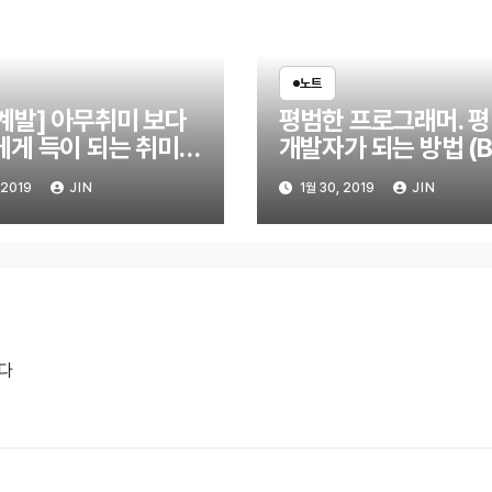
노트
계발] 아무취미 보다
평범한 프로그래머. 
에게 득이 되는 취미를
개발자가 되는 방법 (Bl
세요
GitHub, Study)
 2019
JIN
1월 30, 2019
JIN
다