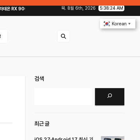
목. 8월 6th, 2026
5:38:25 AM
X 9060 Reaper 8GB로 교체한 후기｜엘든링·몬스터 헌터 와일즈 체감 변화
Korean
▼
영
검색
검색
최근 글
iOS 27·Android 17 최신 기