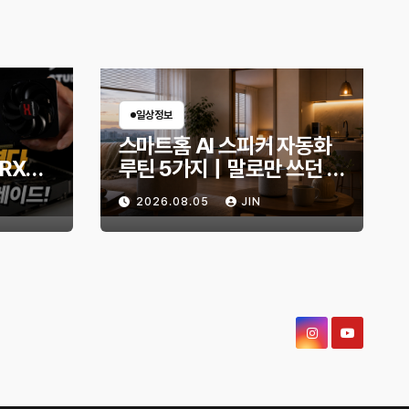
일상정보
스마트홈 AI 스피커 자동화
 RX
루틴 5가지｜말로만 쓰던 스
B로 교
피커, 생활이 편해지는 설정
2026.08.05
JIN
몬스터
은?
화