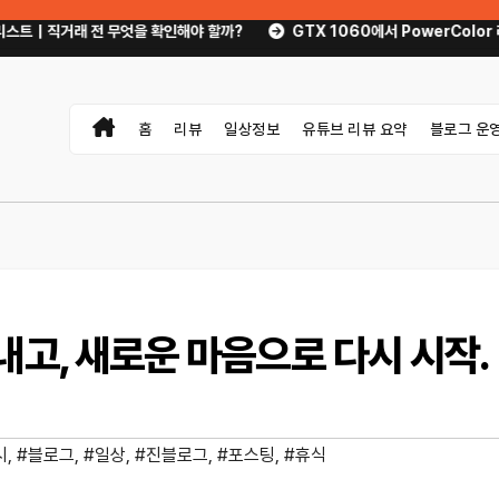
거래 전 무엇을 확인해야 할까?
GTX 1060에서 PowerColor 라데온 R
홈
리뷰
일상정보
유튜브 리뷰 요약
블로그 운
내고, 새로운 마음으로 다시 시작.
시
,
#블로그
,
#일상
,
#진블로그
,
#포스팅
,
#휴식