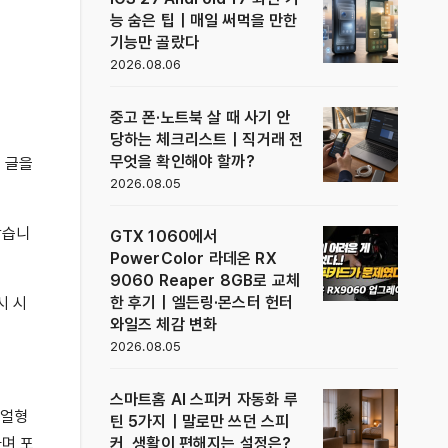
능 숨은 팁｜매일 써먹을 만한
기능만 골랐다
2026.08.06
중고 폰·노트북 살 때 사기 안
당하는 체크리스트｜직거래 전
무엇을 확인해야 할까?
 글을
2026.08.05
같습니
GTX 1060에서
PowerColor 라데온 RX
9060 Reaper 8GB로 교체
한 후기｜엘든링·몬스터 헌터
시 시
와일즈 체감 변화
2026.08.05
스마트홈 AI 스피커 자동화 루
리얼형
틴 5가지｜말로만 쓰던 스피
커, 생활이 편해지는 설정은?
하며 포