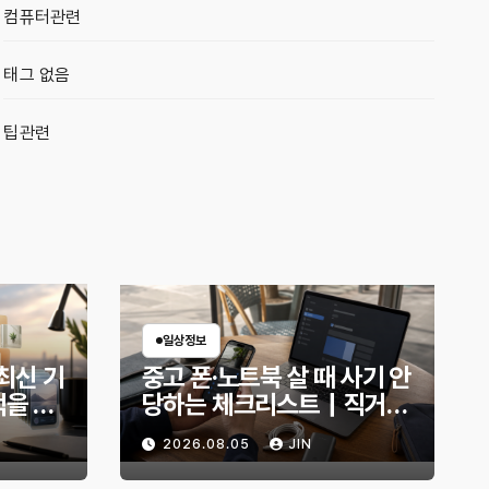
컴퓨터관련
태그 없음
팁관련
일상정보
7 최신 기
중고 폰·노트북 살 때 사기 안
먹을 만
당하는 체크리스트｜직거래
전 무엇을 확인해야 할까?
2026.08.05
JIN