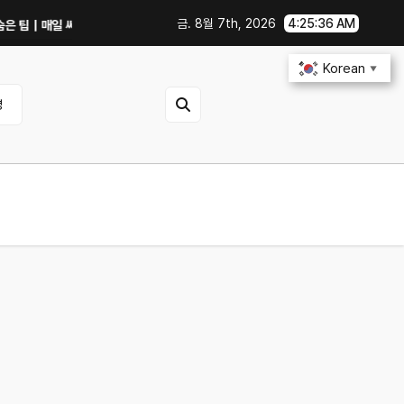
금. 8월 7th, 2026
4:25:37 AM
팁｜매일 써먹을 만한 기능만 골랐다
중고 폰·노트북 살 때 사기 안 당하는 체크리
Korean
▼
영