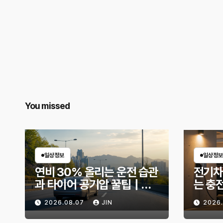
You missed
일상정보
일상정보
연비 30% 올리는 운전 습관
전기차
과 타이어 공기압 꿀팁｜주
는 충
유비가 달라지는 핵심은?
리 불
2026.08.07
JIN
2026
법