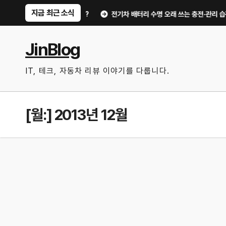
Skip
지금 최근 소식
유비가 달라지는 핵심은?
전기차 배터리 수명 오래 쓰는 충전·관리 습관｜주행
to
content
JinBlog
IT, 테크, 자동차 리뷰 이야기를 다룹니다.
[월:]
2013년 12월