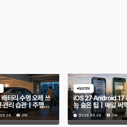
일상정보
 배터리 수명 오래 쓰
iOS 27·Android 1
전·관리 습관｜주행거
능 숨은 팁｜매일 써
안 줄이는 현실적인 방
한 기능만 골랐다
.08.06
JIN
2026.08.06
JIN