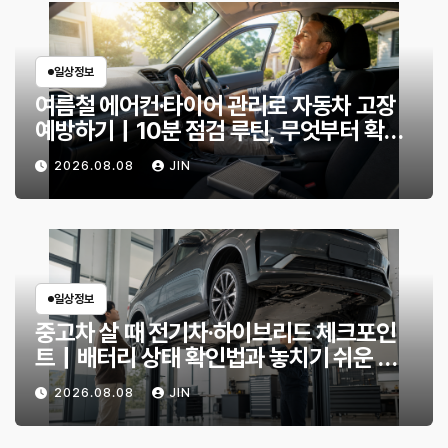
일상정보
여름철 에어컨·타이어 관리로 자동차 고장
예방하기｜10분 점검 루틴, 무엇부터 확인
할까?
2026.08.08
JIN
일상정보
중고차 살 때 전기차·하이브리드 체크포인
트｜배터리 상태 확인법과 놓치기 쉬운 위
험 신호
2026.08.08
JIN