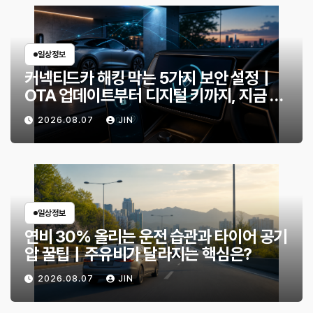
일상정보
커넥티드카 해킹 막는 5가지 보안 설정｜
OTA 업데이트부터 디지털 키까지, 지금 확
인할 것은?
2026.08.07
JIN
일상정보
연비 30% 올리는 운전 습관과 타이어 공기
압 꿀팁｜주유비가 달라지는 핵심은?
2026.08.07
JIN