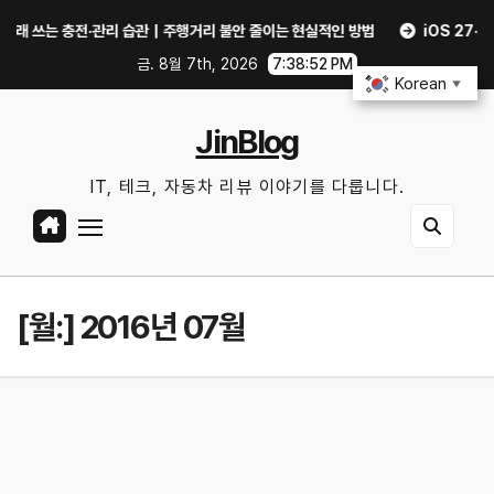
Skip
 쓰는 충전·관리 습관｜주행거리 불안 줄이는 현실적인 방법
iOS 27·And
to
금. 8월 7th, 2026
7:38:52 PM
content
Korean
▼
JinBlog
IT, 테크, 자동차 리뷰 이야기를 다룹니다.
[월:]
2016년 07월