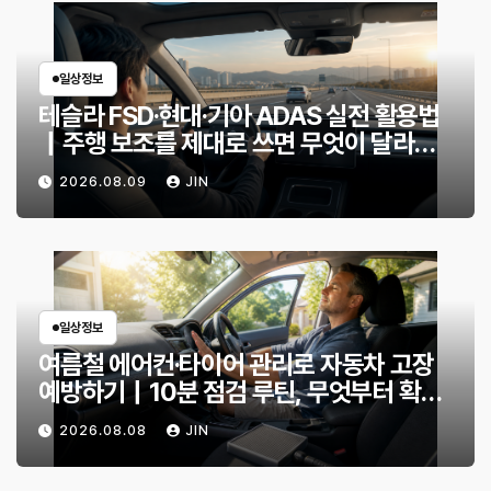
일상정보
테슬라 FSD·현대·기아 ADAS 실전 활용법
｜주행 보조를 제대로 쓰면 무엇이 달라질
까?
2026.08.09
JIN
일상정보
여름철 에어컨·타이어 관리로 자동차 고장
예방하기｜10분 점검 루틴, 무엇부터 확인
할까?
2026.08.08
JIN