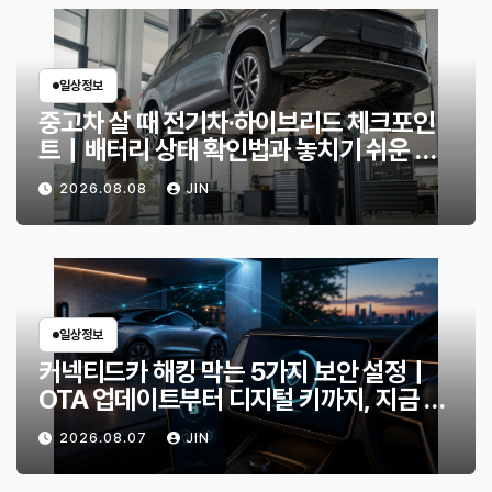
일상정보
중고차 살 때 전기차·하이브리드 체크포인
트｜배터리 상태 확인법과 놓치기 쉬운 위
험 신호
2026.08.08
JIN
일상정보
커넥티드카 해킹 막는 5가지 보안 설정｜
OTA 업데이트부터 디지털 키까지, 지금 확
인할 것은?
2026.08.07
JIN