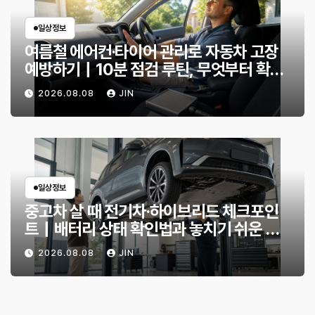
일상정보
여름철 에어컨·타이어 관리로 자동차 고장
예방하기｜10분 점검 루틴, 무엇부터 확인
할까?
2026.08.08
JIN
일상정보
중고차 살 때 전기차·하이브리드 체크포인
트｜배터리 상태 확인법과 놓치기 쉬운 위
험 신호
2026.08.08
JIN