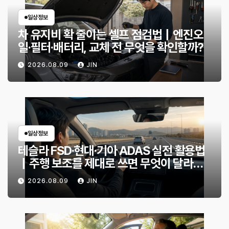
일상정보
차 유지비 확 줄이는 셀프 점검법｜엔진오
일·필터·배터리, 교체 전 무엇을 확인할까?
2026.08.09
JIN
일상정보
테슬라 FSD·현대·기아 ADAS 실전 활용법
｜주행 보조를 제대로 쓰면 무엇이 달라질
까?
2026.08.09
JIN