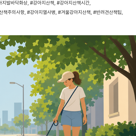
아지발바닥화상
,
#강아지산책
,
#강아지산책시간
,
산책주의사항
,
#강아지열사병
,
#겨울강아지산책
,
#반려견산책팁
,