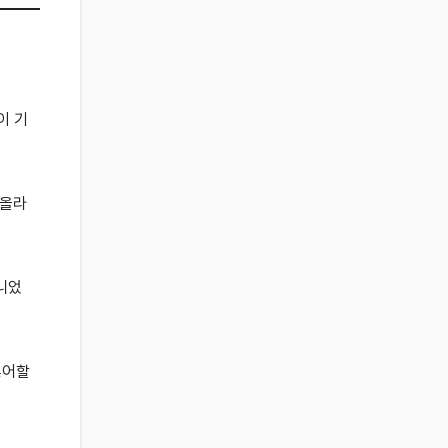
이 기
 올라
니었
싫어할