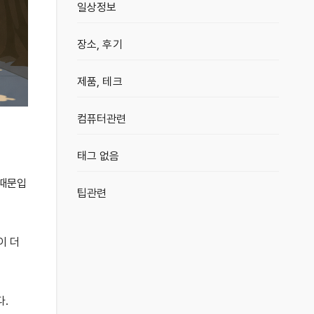
일상정보
장소, 후기
제품, 테크
컴퓨터관련
태그 없음
 때문입
팁관련
이 더
다.