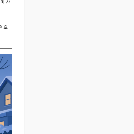
이미 산
은 오