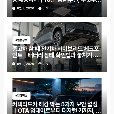
확인할까?
8월 8, 2026
JIN
일상정보
중고차 살 때 전기차·하이브리드 체크포
인트｜배터리 상태 확인법과 놓치기 쉬
운 위험 신호
8월 8, 2026
JIN
일상정보
커넥티드카 해킹 막는 5가지 보안 설정
｜OTA 업데이트부터 디지털 키까지, 지