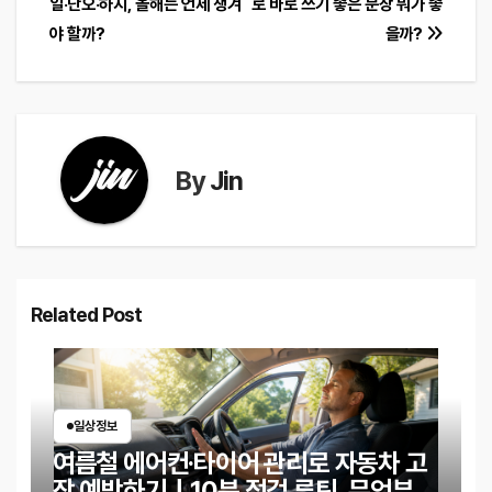
일·단오·하지, 올해는 언제 챙겨
로 바로 쓰기 좋은 문장 뭐가 좋
색
야 할까?
을까?
By
Jin
Related Post
일상정보
여름철 에어컨·타이어 관리로 자동차 고
장 예방하기｜10분 점검 루틴, 무엇부터