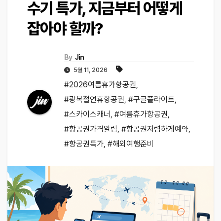
수기 특가, 지금부터 어떻게
잡아야 할까?
By
Jin
5월 11, 2026
#2026여름휴가항공권
,
#광복절연휴항공권
,
#구글플라이트
,
#스카이스캐너
,
#여름휴가항공권
,
#항공권가격알림
,
#항공권저렴하게예약
,
#항공권특가
,
#해외여행준비