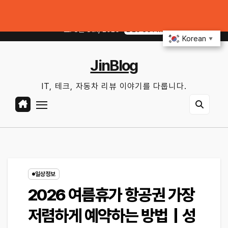
Skip
브리드 체크포인트｜배터리 상태 확인법과 놓치기 쉬운 위험 신호
커넥티드카 해
to
토. 8월 8th, 2026
2:20:37 PM
content
Korean
▼
JinBlog
IT, 테크, 자동차 리뷰 이야기를 다룹니다.
일상정보
2026 여름휴가 항공권 가장
저렴하게 예약하는 방법｜성