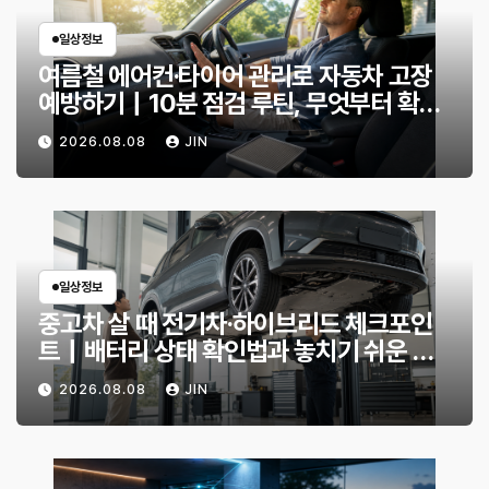
일상정보
여름철 에어컨·타이어 관리로 자동차 고장
예방하기｜10분 점검 루틴, 무엇부터 확인
할까?
2026.08.08
JIN
일상정보
중고차 살 때 전기차·하이브리드 체크포인
트｜배터리 상태 확인법과 놓치기 쉬운 위
험 신호
2026.08.08
JIN