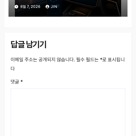
금 확인할 것은?
8월 7, 2026
JIN
답글 남기기
이메일 주소는 공개되지 않습니다.
필수 필드는
*
로 표시됩니
다
댓글
*