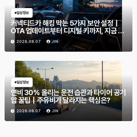
일상정보
커넥티드카 해킹 막는 5가지 보안 설정｜
OTA 업데이트부터 디지털 키까지, 지금 확
인할 것은?
2026.08.07
JIN
일상정보
연비 30% 올리는 운전 습관과 타이어 공기
압 꿀팁｜주유비가 달라지는 핵심은?
2026.08.07
JIN