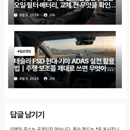
오일·필터·배터리, 교체 전 무엇을 확인할
까?
8월 9, 2026
JIN
일상정보
테슬라 FSD·현대·기아 ADAS 실전 활용
법｜주행 보조를 제대로 쓰면 무엇이 달
라질까?
8월 9, 2026
JIN
답글 남기기
이메일 주소는 공개되지 않습니다.
필수 필드는
*
로 표시됩니