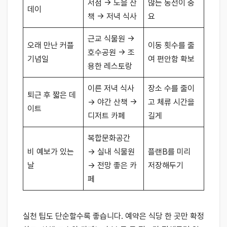
서점 → 노을 산
않는 동선이 중
데이
책 → 저녁 식사
요
근교 식물원 →
오래 만난 커플
이동 횟수를 줄
호수공원 → 조
기념일
여 편안함 확보
용한 레스토랑
이른 저녁 식사
장소 수를 줄이
퇴근 후 짧은 데
→ 야간 산책 →
고 체류 시간을
이트
디저트 카페
길게
복합문화공간
비 예보가 있는
→ 실내 식물원
플랜B를 미리
날
→ 전망 좋은 카
저장해두기
페
실천 팁도 단순할수록 좋습니다. 예약은 식당 한 곳만 확정