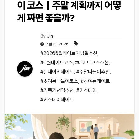
이 코스｜주말 계획까지 어떻
게 짜면 좋을까?
By
Jin
5월 10, 2026
#20266월데이트기념일추천
,
#6월데이트코스
,
#데이트코스추천
,
#실내야외데이트
,
#주말나들이추천
,
#초여름나들이코스
,
#초여름데이트
,
#커플기념일추천
,
#키스데이
,
#키스데이데이트