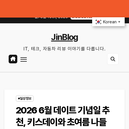
Skip
｜엔진오일·필터·배터리, 교체 전 무엇을 확인할까?
테슬라 FSD·현대·기아 
to
월. 8월 10th, 2026
6:05:11 AM
content
Korean
▼
JinBlog
IT, 테크, 자동차 리뷰 이야기를 다룹니다.
일상정보
2026 6월 데이트 기념일 추
천, 키스데이와 초여름 나들