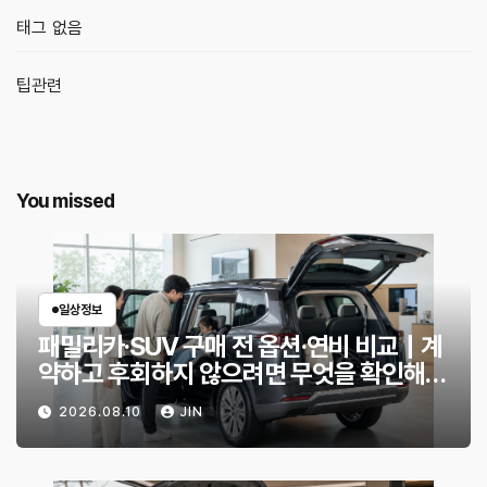
태그 없음
팁관련
You missed
일상정보
패밀리카·SUV 구매 전 옵션·연비 비교｜계
약하고 후회하지 않으려면 무엇을 확인해야
할까?
2026.08.10
JIN