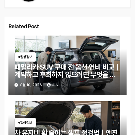
Related Post
일상정보
패밀리카·SUV 구매 전 옵션·연비 비교｜
계약하고 후회하지 않으려면 무엇을 확
인해야 할까?
8월 10, 2026
JIN
일상정보
차 유지비 확 줄이는 셀프 점검법｜엔진