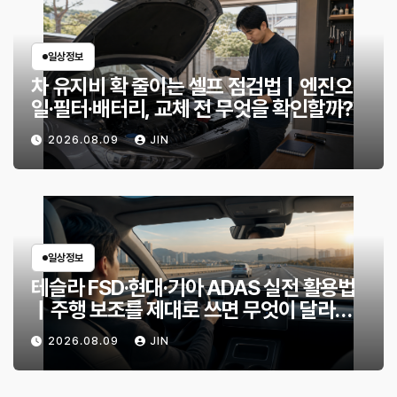
일상정보
차 유지비 확 줄이는 셀프 점검법｜엔진오
일·필터·배터리, 교체 전 무엇을 확인할까?
2026.08.09
JIN
일상정보
테슬라 FSD·현대·기아 ADAS 실전 활용법
｜주행 보조를 제대로 쓰면 무엇이 달라질
까?
2026.08.09
JIN