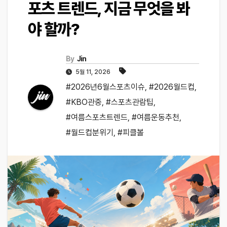
포츠 트렌드, 지금 무엇을 봐
야 할까?
By
Jin
5월 11, 2026
#2026년6월스포츠이슈
,
#2026월드컵
,
#KBO관중
,
#스포츠관람팁
,
#여름스포츠트렌드
,
#여름운동추천
,
#월드컵분위기
,
#피클볼