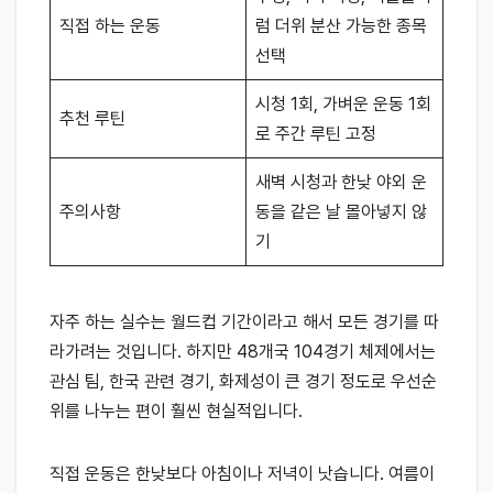
직접 하는 운동
럼 더위 분산 가능한 종목
선택
시청 1회, 가벼운 운동 1회
추천 루틴
로 주간 루틴 고정
새벽 시청과 한낮 야외 운
주의사항
동을 같은 날 몰아넣지 않
기
자주 하는 실수는 월드컵 기간이라고 해서 모든 경기를 따
라가려는 것입니다. 하지만 48개국 104경기 체제에서는
관심 팀, 한국 관련 경기, 화제성이 큰 경기 정도로 우선순
위를 나누는 편이 훨씬 현실적입니다.
직접 운동은 한낮보다 아침이나 저녁이 낫습니다. 여름이