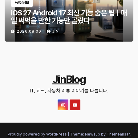
일상정보
iOS 27·Android 17 최신 기능 숨은 팁｜매
일 써먹을 만한 기능만 골랐다
2026.08.06
JIN
JinBlog
IT, 테크, 자동차 리뷰 이야기를 다룹니다.
Proudly powered by WordPress
|
Theme: Newsup by
Themeansar
.