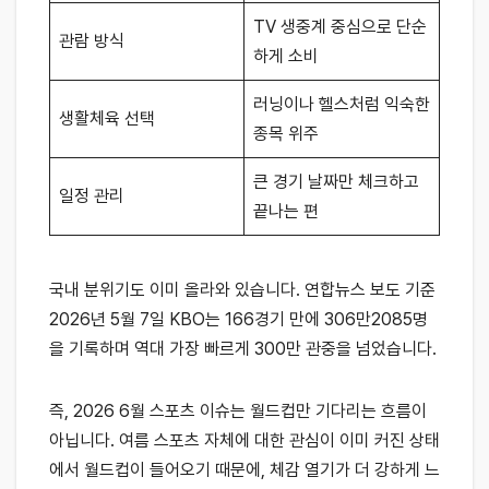
TV 생중계 중심으로 단순
관람 방식
하게 소비
러닝이나 헬스처럼 익숙한
생활체육 선택
종목 위주
큰 경기 날짜만 체크하고
일정 관리
끝나는 편
국내 분위기도 이미 올라와 있습니다. 연합뉴스 보도 기준
2026년 5월 7일 KBO는 166경기 만에 306만2085명
을 기록하며 역대 가장 빠르게 300만 관중을 넘었습니다.
즉, 2026 6월 스포츠 이슈는 월드컵만 기다리는 흐름이
아닙니다. 여름 스포츠 자체에 대한 관심이 이미 커진 상태
에서 월드컵이 들어오기 때문에, 체감 열기가 더 강하게 느