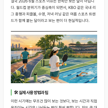
결국 2026 6월 스포츠 이슈는 한쪽만 보는 달이 아닙니
다. 월드컵 분위기가 중심축이 되면서, KBO 같은 국내 리
그 흥행과 피클볼, 수영, 저녁 러닝 같은 여름 스포츠 트렌
드가 함께 붙는 달이라고 보는 편이 더 현실적입니다.
🛠 실제 사용 방법과 팁
이런 시기에는 무조건 많이 보는 것보다, 보는 시간과 직접
움직이는 시간을 나눠두는 편이 훨씬 편합니다. 저도 큰 대