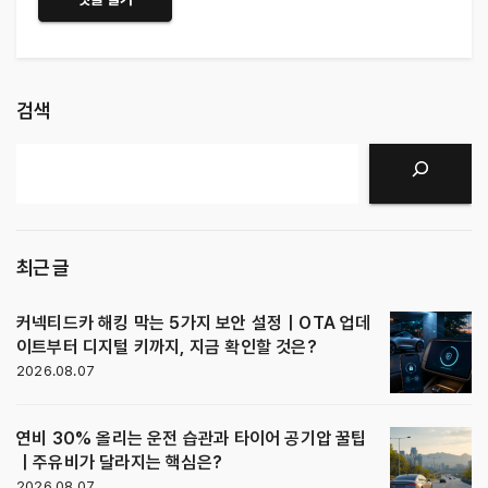
검색
검색
최근 글
커넥티드카 해킹 막는 5가지 보안 설정｜OTA 업데
이트부터 디지털 키까지, 지금 확인할 것은?
2026.08.07
연비 30% 올리는 운전 습관과 타이어 공기압 꿀팁
｜주유비가 달라지는 핵심은?
2026.08.07