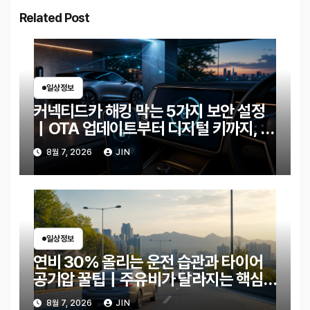
Related Post
일상정보
커넥티드카 해킹 막는 5가지 보안 설정
｜OTA 업데이트부터 디지털 키까지, 지
금 확인할 것은?
8월 7, 2026
JIN
일상정보
연비 30% 올리는 운전 습관과 타이어
공기압 꿀팁｜주유비가 달라지는 핵심
은?
8월 7, 2026
JIN