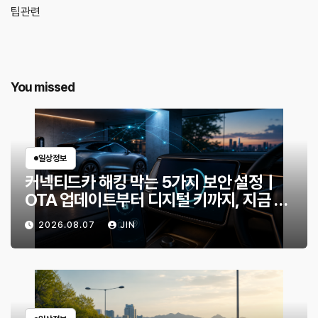
팁관련
You missed
일상정보
커넥티드카 해킹 막는 5가지 보안 설정｜
OTA 업데이트부터 디지털 키까지, 지금 확
인할 것은?
2026.08.07
JIN