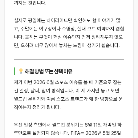
껴지는 것입니다.
실제로 평일에는 하이라이트만 확인해도 할 이야기가 많
고, 주말에는 야구장이나 수영장, 실내 코트 예약까지 겹칩
니다. 올해는 무엇이 핵심 이슈인지 먼저 정리해두지 않으
면, 오히려 너무 많아서 놓치는 느낌이 생기기 쉽습니다.
해결 방법 또는 선택 이유
제가 이번 2026 6월 스포츠 이슈를 볼 때 기준으로 잡는
건 일정, 날씨, 참여 방식입니다. 이 세 가지만 놓고 보면
월드컵 분위기와 여름 스포츠 트렌드가 왜 한 방향으로 움
직이는지 정리가 됩니다.
우선 일정 측면에서 월드컵 분위기는 6월 11일 개막일 하
루만으로 설명되지 않습니다. FIFA는 2026년 5월 25일