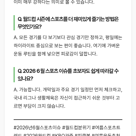
이미 매우 강하다는 의미로 볼 수 있습니다.
Q. 월드컵 시즌에 스포츠를 더 재미있게 즐기는 방법은
무엇인가요?
A. 모든 경기를 다 보기보다 관심 경기만 정하고, 평일에는
하이라이트 중심으로 보는 편이 좋습니다. 여기에 가벼운
운동 루틴을 함께 넣으면 피로감이 덜합니다.
Q. 2026 6월 스포츠 이슈를 초보자도 쉽게 따라갈 수
있나요?
A. 가능합니다. 개막일과 주요 경기 일정만 먼저 체크하고,
국내 리그나 생활체육은 자신이 접근하기 쉬운 것부터 고
르면 부담이 크지 않습니다.
#2026년6월스포츠이슈 #월드컵분위기 #여름스포츠트
렌드 #2026월드컵 #KBO관중 #피클볼 #여름운동추천