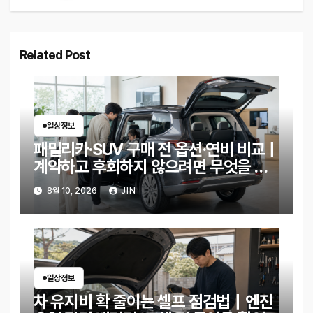
Related Post
일상정보
패밀리카·SUV 구매 전 옵션·연비 비교｜
계약하고 후회하지 않으려면 무엇을 확
인해야 할까?
8월 10, 2026
JIN
일상정보
차 유지비 확 줄이는 셀프 점검법｜엔진