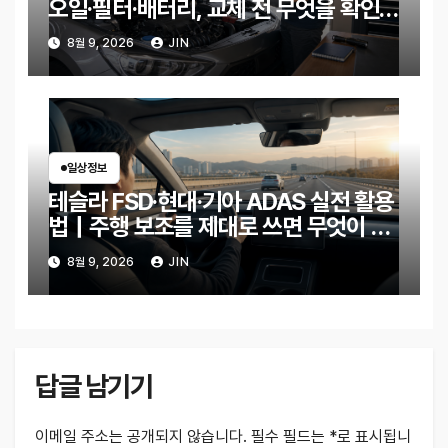
오일·필터·배터리, 교체 전 무엇을 확인할
까?
8월 9, 2026
JIN
일상정보
테슬라 FSD·현대·기아 ADAS 실전 활용
법｜주행 보조를 제대로 쓰면 무엇이 달
라질까?
8월 9, 2026
JIN
답글 남기기
이메일 주소는 공개되지 않습니다.
필수 필드는
*
로 표시됩니