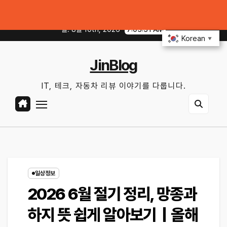
Skip
엔진오일·필터·배터리, 교체 전 무엇을 확인할까?
테슬라 FSD·현대·기아 A
to
월. 8월 10th, 2026
7:03:32 AM
content
Korean
▼
JinBlog
IT, 테크, 자동차 리뷰 이야기를 다룹니다.
일상정보
2026 6월 절기 정리, 망종과
하지 뜻 쉽게 알아보기｜올해