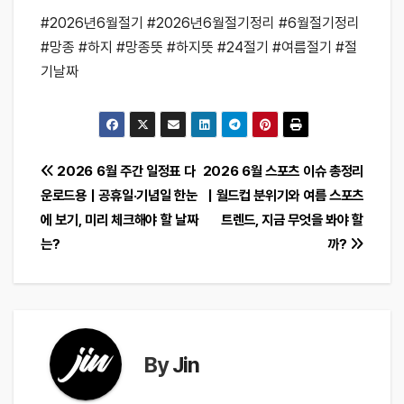
#2026년6월절기 #2026년6월절기정리 #6월절기정리
#망종 #하지 #망종뜻 #하지뜻 #24절기 #여름절기 #절
기날짜
글
2026 6월 주간 일정표 다
2026 6월 스포츠 이슈 총정리
운로드용｜공휴일·기념일 한눈
｜월드컵 분위기와 여름 스포츠
탐
에 보기, 미리 체크해야 할 날짜
트렌드, 지금 무엇을 봐야 할
색
는?
까?
By
Jin