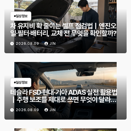
일상정보
차 유지비 확 줄이는 셀프 점검법｜엔진오
일·필터·배터리, 교체 전 무엇을 확인할까?
2026.08.09
JIN
일상정보
테슬라 FSD·현대·기아 ADAS 실전 활용법
｜주행 보조를 제대로 쓰면 무엇이 달라질
까?
2026.08.09
JIN