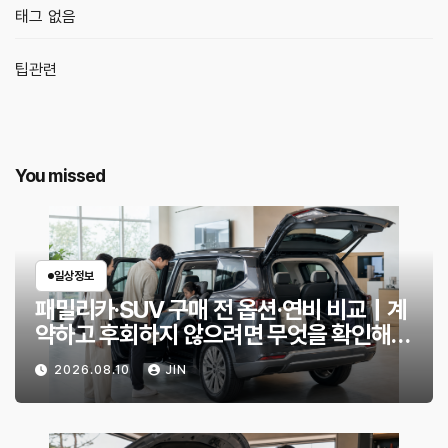
태그 없음
팁관련
You missed
일상정보
패밀리카·SUV 구매 전 옵션·연비 비교｜계
약하고 후회하지 않으려면 무엇을 확인해야
할까?
2026.08.10
JIN