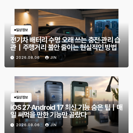
일상정보
전기차 배터리 수명 오래 쓰는 충전·관리 습
관｜주행거리 불안 줄이는 현실적인 방법
2026.08.06
JIN
일상정보
iOS 27·Android 17 최신 기능 숨은 팁｜매
일 써먹을 만한 기능만 골랐다
2026.08.06
JIN