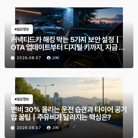
일상정보
커넥티드카 해킹 막는 5가지 보안 설정｜
OTA 업데이트부터 디지털 키까지, 지금 확
인할 것은?
2026.08.07
JIN
일상정보
연비 30% 올리는 운전 습관과 타이어 공기
압 꿀팁｜주유비가 달라지는 핵심은?
2026.08.07
JIN