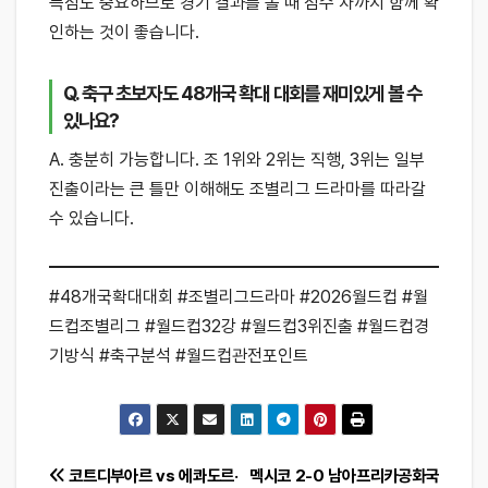
득점도 중요하므로 경기 결과를 볼 때 점수 차까지 함께 확
인하는 것이 좋습니다.
Q. 축구 초보자도 48개국 확대 대회를 재미있게 볼 수
있나요?
A. 충분히 가능합니다. 조 1위와 2위는 직행, 3위는 일부
진출이라는 큰 틀만 이해해도 조별리그 드라마를 따라갈
수 있습니다.
#48개국확대대회 #조별리그드라마 #2026월드컵 #월
드컵조별리그 #월드컵32강 #월드컵3위진출 #월드컵경
기방식 #축구분석 #월드컵관전포인트
글
코트디부아르 vs 에콰도르·
멕시코 2-0 남아프리카공화국