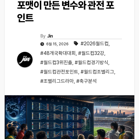
포맷이 만든 변수와 관전 포
인트
By
Jin
#2026월드컵
,
6월 15, 2026
#48개국확대대회
,
#월드컵32강
,
#월드컵3위진출
,
#월드컵경기방식
,
#월드컵관전포인트
,
#월드컵조별리그
,
#조별리그드라마
,
#축구분석