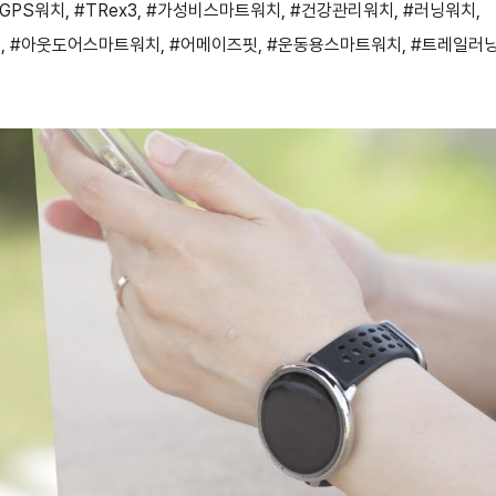
#GPS워치
,
#TRex3
,
#가성비스마트워치
,
#건강관리워치
,
#러닝워치
,
천
,
#아웃도어스마트워치
,
#어메이즈핏
,
#운동용스마트워치
,
#트레일러