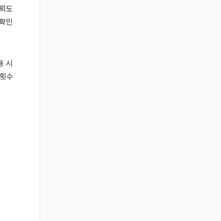
신뢰도
 확인
용 시
 횟수