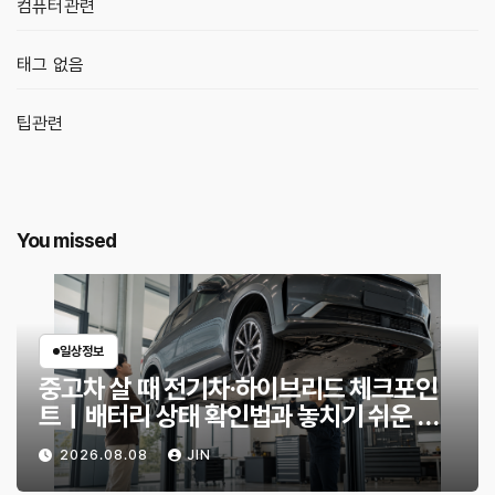
컴퓨터관련
태그 없음
팁관련
You missed
일상정보
중고차 살 때 전기차·하이브리드 체크포인
트｜배터리 상태 확인법과 놓치기 쉬운 위
험 신호
2026.08.08
JIN