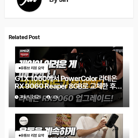
Related Post
유튜브 리뷰 요약
GTX 1060에서 PowerColor 라데온
RX 9060 Reaper 8GB로 교체한 후기
｜엘든링·몬스터 헌터 와일즈 체감 변화
8월 5, 2026
JIN
유튜브 리뷰 요약