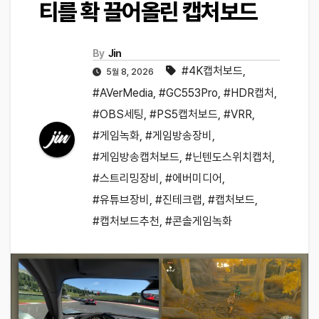
티를 확 끌어올린 캡처보드
By
Jin
#4K캡처보드
,
5월 8, 2026
#AVerMedia
,
#GC553Pro
,
#HDR캡처
,
#OBS세팅
,
#PS5캡처보드
,
#VRR
,
#게임녹화
,
#게임방송장비
,
#게임방송캡처보드
,
#닌텐도스위치캡처
,
#스트리밍장비
,
#에버미디어
,
#유튜브장비
,
#진테크랩
,
#캡처보드
,
#캡처보드추천
,
#콘솔게임녹화