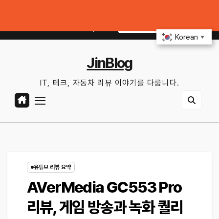
Skip
업데이트부터 디지털 키까지, 지금 확인할 것은?
연비 30% 올리는 운전 습
to
토. 8월 8th, 2026
5:48:50 AM
content
Korean
▼
JinBlog
IT, 테크, 자동차 리뷰 이야기를 다룹니다.
유튜브 리뷰 요약
AVerMedia GC553 Pro
리뷰, 게임 방송과 녹화 퀄리