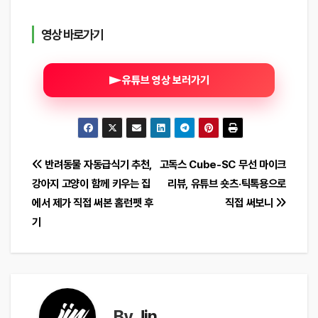
영상 바로가기
유튜브 영상 보러가기
글
반려동물 자동급식기 추천,
고독스 Cube-SC 무선 마이크
강아지 고양이 함께 키우는 집
리뷰, 유튜브 숏츠·틱톡용으로
탐
에서 제가 직접 써본 홈런펫 후
직접 써보니
색
기
By
Jin