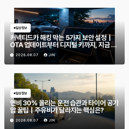
일상정보
커넥티드카 해킹 막는 5가지 보안 설정｜
OTA 업데이트부터 디지털 키까지, 지금 확
인할 것은?
2026.08.07
JIN
일상정보
연비 30% 올리는 운전 습관과 타이어 공기
압 꿀팁｜주유비가 달라지는 핵심은?
2026.08.07
JIN