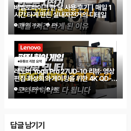
베벨로바이크 한 달 사용 후기｜매일 1
시간 타게 만든 실내자전거의 디테일
7월 30, 2026
JIN
유튜브 리뷰 요약
레노버 Yoga Pro 27UD-10 리뷰: 영상
편집·화상회의·게이밍을 위한 4K QD-
OLED 모니터
7월 25, 2026
JIN
답글 남기기