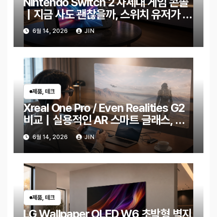
Nintendo Switch 2 차세대 게임 콘솔
｜지금 사도 괜찮을까, 스위치 유저가 궁
금한 변화 정리
6월 14, 2026
JIN
제품, 테크
Xreal One Pro / Even Realities G2
비교｜실용적인 AR 스마트 글래스, 어
떤 사람에게 맞을까?
6월 14, 2026
JIN
제품, 테크
LG Wallpaper OLED W6 초박형 벽지