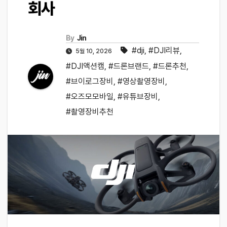
회사
By
Jin
#dji
,
#DJI리뷰
,
5월 10, 2026
#DJI액션캠
,
#드론브랜드
,
#드론추천
,
#브이로그장비
,
#영상촬영장비
,
#오즈모모바일
,
#유튜브장비
,
#촬영장비추천