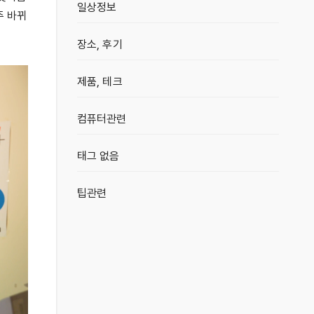
일상정보
주 바뀌
장소, 후기
제품, 테크
컴퓨터관련
태그 없음
팁관련