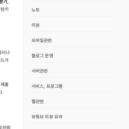
기본기
,
 텐키
노트
리뷰
모바일관련
소품이나
블로그 운영
패드가
서버관련
 제품
서비스, 프로그램
다.
웹관련
유튜브 리뷰 요약
블릿처럼