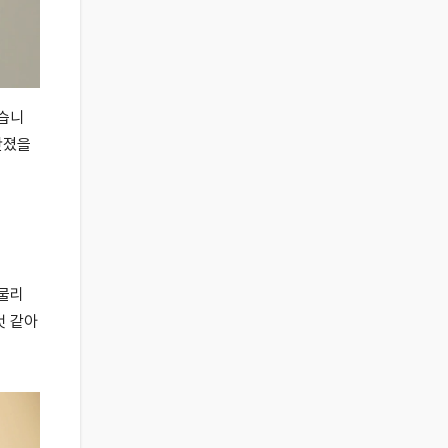
했습니
만졌을
 물리
것 같아