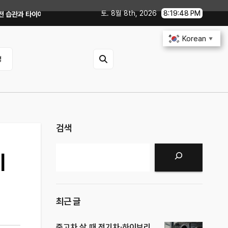
토. 8월 8th, 2026
8:19:50 PM
압 꿀팁｜주유비가 달라지는 핵심은?
전기차 배터리 수명 오래 쓰는 충전·관리
Korean
▼
영
검색
검색
미
최근 글
중고차 살 때 전기차·하이브리