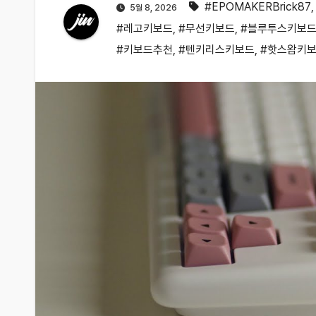
#EPOMAKERBrick87
5월 8, 2026
#레고키보드
,
#무선키보드
,
#블루투스키보
#키보드추천
,
#텐키리스키보드
,
#핫스왑키