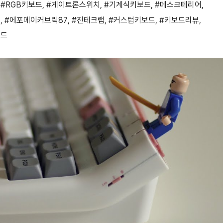
,
#RGB키보드
,
#게이트론스위치
,
#기계식키보드
,
#데스크테리어
,
드
,
#에포메이커브릭87
,
#진테크랩
,
#커스텀키보드
,
#키보드리뷰
,
보드