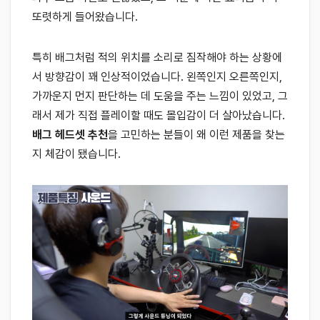
또렷하게 들어왔습니다.
특히 배그처럼 적의 위치를 소리로 짐작해야 하는 상황에
서 방향감이 꽤 인상적이었습니다. 왼쪽인지 오른쪽인지,
가까운지 먼지 판단하는 데 도움을 주는 느낌이 있었고, 그
래서 제가 직접 플레이할 때도 몰입감이 더 살아났습니다.
배그 헤드셋 추천
을 고민하는 분들이 왜 이런 제품을 찾는
지 체감이 됐습니다.