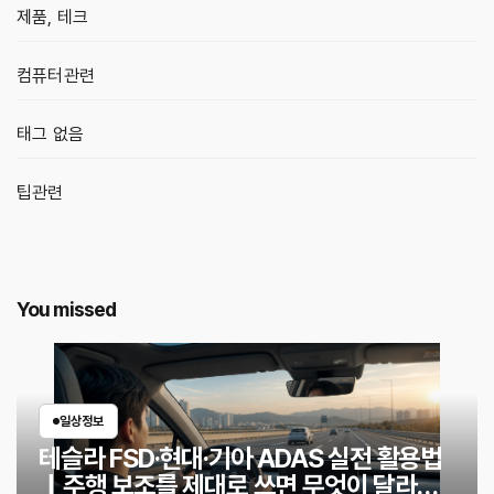
제품, 테크
컴퓨터관련
태그 없음
팁관련
You missed
일상정보
테슬라 FSD·현대·기아 ADAS 실전 활용법
｜주행 보조를 제대로 쓰면 무엇이 달라질