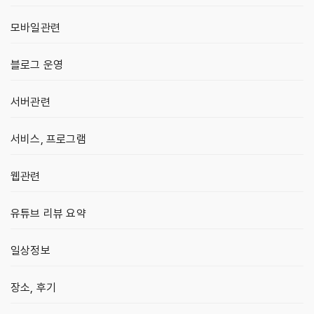
모바일관련
블로그 운영
서버관련
서비스, 프로그램
웹관련
유튜브 리뷰 요약
일상정보
장소, 후기