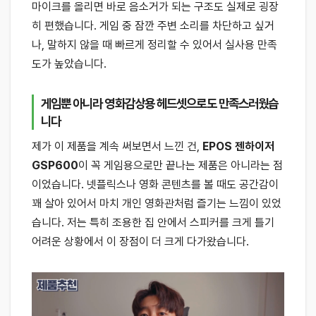
마이크를 올리면 바로 음소거가 되는 구조도 실제로 굉장
히 편했습니다. 게임 중 잠깐 주변 소리를 차단하고 싶거
나, 말하지 않을 때 빠르게 정리할 수 있어서 실사용 만족
도가 높았습니다.
게임뿐 아니라 영화감상용 헤드셋으로도 만족스러웠습
니다
제가 이 제품을 계속 써보면서 느낀 건,
EPOS 젠하이저
GSP600
이 꼭 게임용으로만 끝나는 제품은 아니라는 점
이었습니다. 넷플릭스나 영화 콘텐츠를 볼 때도 공간감이
꽤 살아 있어서 마치 개인 영화관처럼 즐기는 느낌이 있었
습니다. 저는 특히 조용한 집 안에서 스피커를 크게 틀기
어려운 상황에서 이 장점이 더 크게 다가왔습니다.