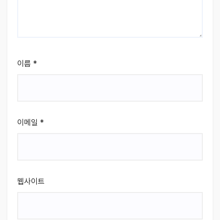
이름
*
이메일
*
웹사이트