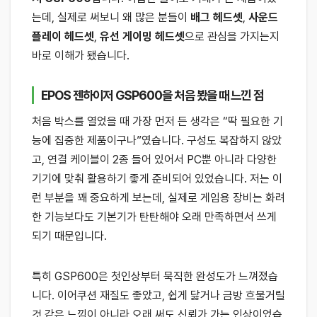
는데, 실제로 써보니 왜 많은 분들이
배그 헤드셋
,
사운드
플레이 헤드셋
,
유선 게이밍 헤드셋
으로 관심을 가지는지
바로 이해가 됐습니다.
EPOS 젠하이저 GSP600을 처음 봤을 때 느낀 점
처음 박스를 열었을 때 가장 먼저 든 생각은 “딱 필요한 기
능에 집중한 제품이구나”였습니다. 구성도 복잡하지 않았
고, 연결 케이블이 2종 들어 있어서 PC뿐 아니라 다양한
기기에 맞춰 활용하기 좋게 준비되어 있었습니다. 저는 이
런 부분을 꽤 중요하게 보는데, 실제로 게임용 장비는 화려
한 기능보다도 기본기가 탄탄해야 오래 만족하면서 쓰게
되기 때문입니다.
특히 GSP600은 첫인상부터 묵직한 완성도가 느껴졌습
니다. 이어쿠션 재질도 좋았고, 쉽게 닳거나 금방 흐물거릴
것 같은 느낌이 아니라 오래 써도 신뢰가 가는 인상이었습