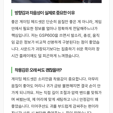
방향감과 차음성이 실제로 중요한 이유
좋은 게이밍 헤드셋은 단순히 음질만 좋은 게 아니라, 게임
안에서 필요한 정보를 얼마나 정확하게 전달해주느냐가
핵심입니다. 저는 GSP600을 쓰면서 발소리, 총성, 움직
임 같은 정보가 비교적 선명하게 구분된다는 점이 좋았습
니다. 사운드가 과장되기보다는 집중하기 쉬운 쪽이라 장
시간 플레이에도 덜 피곤하게 느껴졌습니다.
착용감은 오래 써도 괜찮을까?
게이밍 헤드셋은 소리만큼 착용감이 중요합니다. 아무리
음질이 좋아도 머리나 귀가 금방 불편해지면 결국 손이 안
가게 되니까요. 저는 직접 길이 조절과 압력 밴드를 맞춰가
며 써봤는데, 제 머리에 맞게 세팅하고 나니 안정감이 꽤
좋았습니다. 이어쿠션도 귀를 부드럽게 감싸주는 편이라