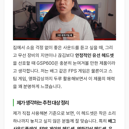
집에서 소음 걱정 없이 좋은 사운드를 듣고 싶을 때, 그리
고 무선 장비의 지연이나 끊김보다
안정적인 유선 헤드셋
을 선호할 때 GSP600은 충분히 눈여겨볼 만한 제품이라
고 생각합니다. 저는 배그 같은 FPS 게임은 물론이고 스
팀 게임, 영화감상까지 두루 활용해보면서 이 제품의 매력
을 꽤 분명하게 느꼈습니다.
제가 생각하는 추천 대상 정리
제가 직접 사용해본 기준으로 보면, 이 헤드셋은 작은 소리
하나까지 놓치고 싶지 않은 분들께 잘 맞습니다. 특히
배그
사운드플레이
,
FPS 게이밍 헤드셋
,
영화감상 헤드셋
,
유