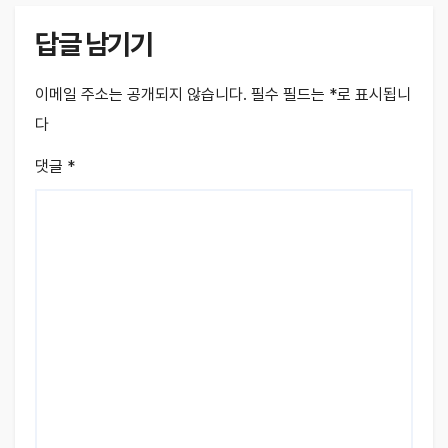
답글 남기기
이메일 주소는 공개되지 않습니다.
필수 필드는
*
로 표시됩니
다
댓글
*