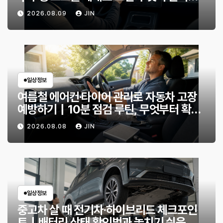
까?
2026.08.09
JIN
일상정보
여름철 에어컨·타이어 관리로 자동차 고장
예방하기｜10분 점검 루틴, 무엇부터 확인
할까?
2026.08.08
JIN
일상정보
중고차 살 때 전기차·하이브리드 체크포인
트｜배터리 상태 확인법과 놓치기 쉬운 위