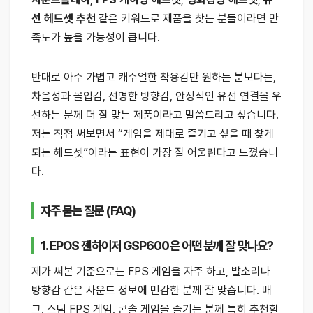
선 헤드셋 추천
같은 키워드로 제품을 찾는 분들이라면 만
족도가 높을 가능성이 큽니다.
반대로 아주 가볍고 캐주얼한 착용감만 원하는 분보다는,
차음성과 몰입감, 선명한 방향감, 안정적인 유선 연결을 우
선하는 분께 더 잘 맞는 제품이라고 말씀드리고 싶습니다.
저는 직접 써보면서 “게임을 제대로 즐기고 싶을 때 찾게
되는 헤드셋”이라는 표현이 가장 잘 어울린다고 느꼈습니
다.
자주 묻는 질문 (FAQ)
1. EPOS 젠하이저 GSP600은 어떤 분께 잘 맞나요?
제가 써본 기준으로는 FPS 게임을 자주 하고, 발소리나
방향감 같은 사운드 정보에 민감한 분께 잘 맞습니다. 배
그, 스팀 FPS 게임, 콘솔 게임을 즐기는 분께 특히 추천할