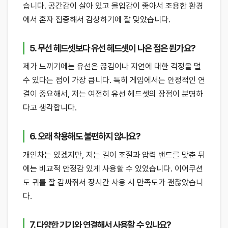
습니다. 공간감이 살아 있고 몰입감이 좋아서 조용한 환경
에서 혼자 집중해서 감상하기에 잘 맞았습니다.
5. 무선 헤드셋보다 유선 헤드셋이 나은 점은 뭔가요?
제가 느끼기에는 유선은 끊김이나 지연에 대한 걱정을 덜
수 있다는 점이 가장 큽니다. 특히 게임에서는 안정적인 연
결이 중요해서, 저는 여전히 유선 헤드셋의 장점이 분명하
다고 생각합니다.
6. 오래 착용해도 불편하지 않나요?
개인차는 있겠지만, 저는 길이 조절과 압력 밴드를 맞춘 뒤
에는 비교적 안정감 있게 사용할 수 있었습니다. 이어쿠션
도 귀를 잘 감싸줘서 장시간 사용 시 만족도가 괜찮았습니
다.
7. 다양한 기기와 연결해서 사용할 수 있나요?