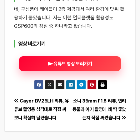
네, 구성품에 케이블이 2종 제공돼서 여러 환경에 맞춰 활
용하기 좋았습니다. 저는 이런 멀티플랫폼 활용성도
GSP600의 장점 중 하나라고 봤습니다.
영상 바로가기
유튜브 영상 보러가기
글
Cayer BV25LH 리뷰, 유
소니 35mm F1.8 리뷰, 반려
튜브 촬영용 삼각대로 직접 써
동물과 아기 촬영에 왜 딱 좋았
탐
보니 확실히 달랐습니다
는지 직접 써봤습니다
색