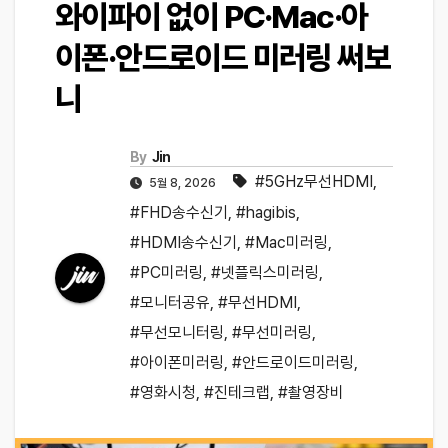
와이파이 없이 PC·Mac·아
이폰·안드로이드 미러링 써보
니
By
Jin
#5GHz무선HDMI
,
5월 8, 2026
#FHD송수신기
,
#hagibis
,
#HDMI송수신기
,
#Mac미러링
,
#PC미러링
,
#넷플릭스미러링
,
#모니터공유
,
#무선HDMI
,
#무선모니터링
,
#무선미러링
,
#아이폰미러링
,
#안드로이드미러링
,
#영화시청
,
#진테크랩
,
#촬영장비