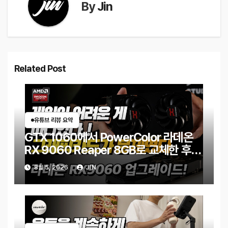
By
Jin
Related Post
유튜브 리뷰 요약
GTX 1060에서 PowerColor 라데온
RX 9060 Reaper 8GB로 교체한 후기
｜엘든링·몬스터 헌터 와일즈 체감 변화
8월 5, 2026
JIN