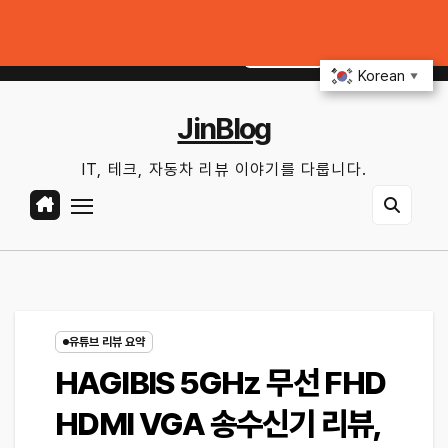
Skip
 공기압 꿀팁｜주유비가 달라지는 핵심은?
전기차 배터리 수명 오래 쓰는 충전
to
토. 8월 8th, 2026
5:21:44 PM
content
Korean
▼
JinBlog
IT, 테크, 자동차 리뷰 이야기를 다룹니다.
유튜브 리뷰 요약
HAGIBIS 5GHz 무선 FHD
HDMI VGA 송수신기 리뷰,