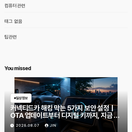
컴퓨터관련
태그 없음
팁관련
You missed
일상정보
커넥티드카 해킹 막는 5가지 보안 설정｜
OTA 업데이트부터 디지털 키까지, 지금 확
인할 것은?
2026.08.07
JIN