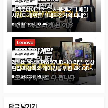
유튜브 리뷰 요약
베벨로바이크 한 달 사용 후기｜매일 1
시간 타게 만든 실내자전거의 디테일
7월 30, 2026
JIN
유튜브 리뷰 요약
레노버 Yoga Pro 27UD-10 리뷰: 영상
편집·화상회의·게이밍을 위한 4K QD-
OLED 모니터
7월 25, 2026
JIN
답글 남기기