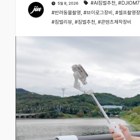
#AI짐벌추천
,
#DJIOM
5월 8, 2026
#반려동물촬영
,
#브이로그장비
,
#셀프촬영
#짐벌리뷰
,
#짐벌추천
,
#콘텐츠제작장비