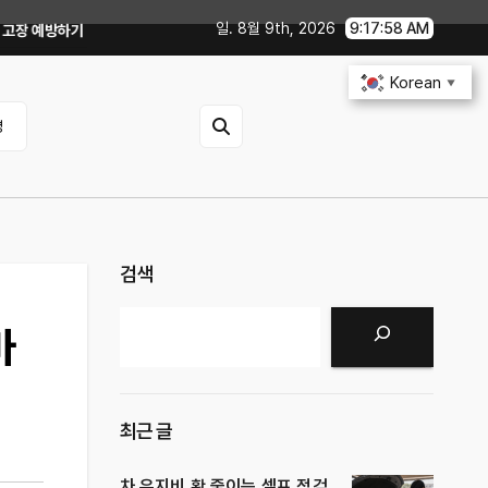
일. 8월 9th, 2026
9:17:59 AM
점검 루틴, 무엇부터 확인할까?
중고차 살 때 전기차·하이브리드 체크포인트｜
Korean
▼
영
검색
검색
마
최근 글
차 유지비 확 줄이는 셀프 점검