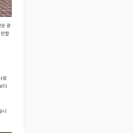
단순 광
 만합
나로
각보다
습니