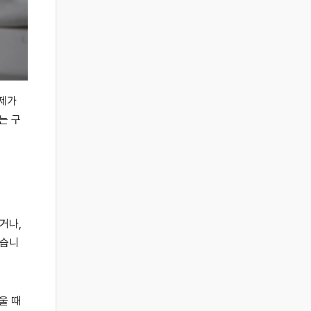
 제가
는 구
거나,
했습니
울 때