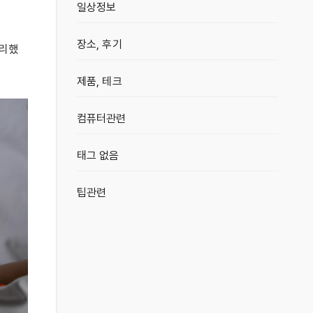
일상정보
장소, 후기
유리했
제품, 테크
컴퓨터관련
태그 없음
팁관련