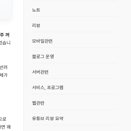
노트
리뷰
주 꺼
모바일관련
이었습니
블로그 운영
 반려
서버관련
 제가
서비스, 프로그램
웹관련
유튜브 리뷰 요약
으로
하면 꽤