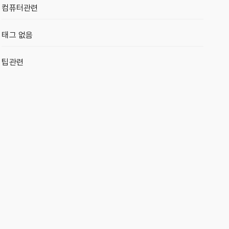
컴퓨터관련
태그 없음
팁관련