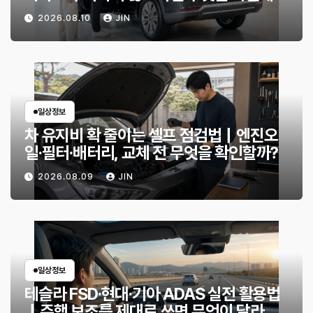
할까?
2026.08.10
JIN
일상정보
차 유지비 확 줄이는 셀프 점검법｜엔진오
일·필터·배터리, 교체 전 무엇을 확인할까?
2026.08.09
JIN
일상정보
테슬라 FSD·현대·기아 ADAS 실전 활용법
｜주행 보조를 제대로 쓰면 무엇이 달라질