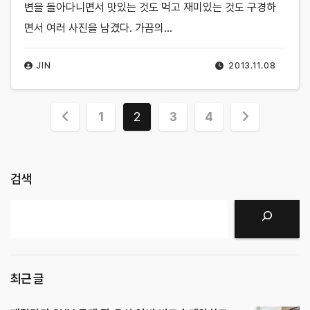
변을 돌아다니면서 맛있는 것도 먹고 재미있는 것도 구경하
면서 여러 사진을 남겼다. 가끔의…
JIN
2013.11.08
글
1
2
3
4
페
이
검색
지
검색
매
김
최근 글