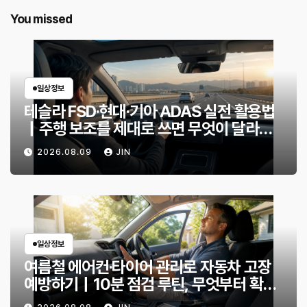
You missed
일상정보
테슬라 FSD·현대·기아 ADAS 실전 활용법
｜주행 보조를 제대로 쓰면 무엇이 달라질
까?
2026.08.09
JIN
일상정보
여름철 에어컨·타이어 관리로 자동차 고장
예방하기｜10분 점검 루틴, 무엇부터 확인
할까?