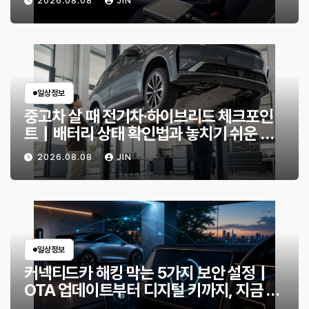
2026.08.08
JIN
일상정보
중고차 살 때 전기차·하이브리드 체크포인
트｜배터리 상태 확인법과 놓치기 쉬운 위
험 신호
2026.08.08
JIN
일상정보
커넥티드카 해킹 막는 5가지 보안 설정｜
OTA 업데이트부터 디지털 키까지, 지금 확
인할 것은?