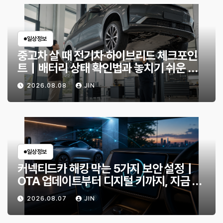
일상정보
중고차 살 때 전기차·하이브리드 체크포인
트｜배터리 상태 확인법과 놓치기 쉬운 위
험 신호
2026.08.08
JIN
일상정보
커넥티드카 해킹 막는 5가지 보안 설정｜
OTA 업데이트부터 디지털 키까지, 지금 확
인할 것은?
2026.08.07
JIN