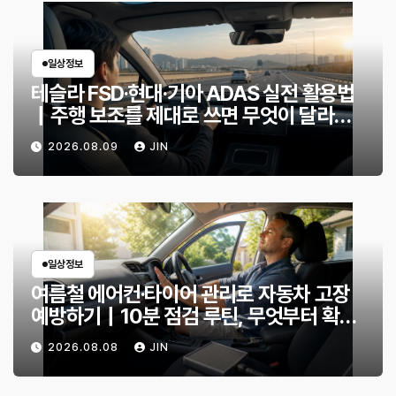
일상정보
테슬라 FSD·현대·기아 ADAS 실전 활용법
｜주행 보조를 제대로 쓰면 무엇이 달라질
까?
2026.08.09
JIN
일상정보
여름철 에어컨·타이어 관리로 자동차 고장
예방하기｜10분 점검 루틴, 무엇부터 확인
할까?
2026.08.08
JIN