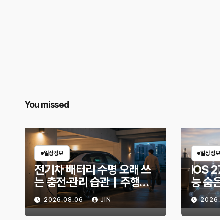
You missed
일상정보
일상정보
전기차 배터리 수명 오래 쓰
iOS 2
는 충전·관리 습관｜주행거
능 숨
리 불안 줄이는 현실적인 방
한 기
2026.08.06
JIN
2026
법