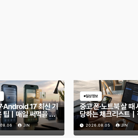
일상정보
7·Android 17 최신 기
중고 폰·노트북 살 때 
은 팁｜매일 써먹을 만
당하는 체크리스트｜
능만 골랐다
전 무엇을 확인해야 
.08.06
JIN
2026.08.05
JIN