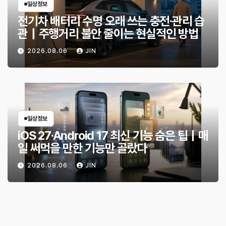
일상정보
전기차 배터리 수명 오래 쓰는 충전·관리 습
관｜주행거리 불안 줄이는 현실적인 방법
2026.08.06
JIN
일상정보
iOS 27·Android 17 최신 기능 숨은 팁｜매
일 써먹을 만한 기능만 골랐다
2026.08.06
JIN