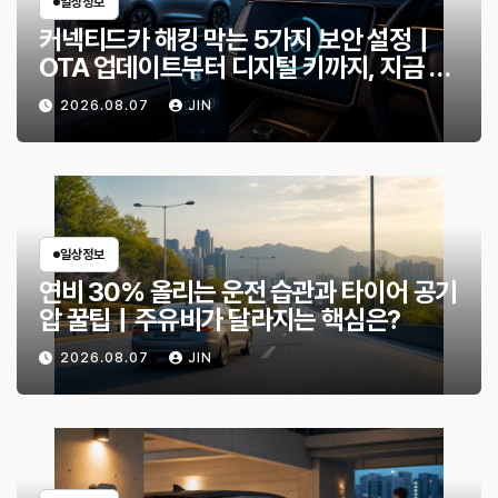
일상정보
커넥티드카 해킹 막는 5가지 보안 설정｜
OTA 업데이트부터 디지털 키까지, 지금 확
인할 것은?
2026.08.07
JIN
일상정보
연비 30% 올리는 운전 습관과 타이어 공기
압 꿀팁｜주유비가 달라지는 핵심은?
2026.08.07
JIN