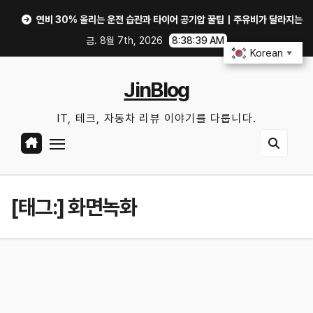
Skip
연비 30% 올리는 운전 습관과 타이어 공기압 꿀팁｜주유비가 달라지는 핵심은?
to
금. 8월 7th, 2026
8:38:39 AM
content
Korean
▼
JinBlog
IT, 테크, 자동차 리뷰 이야기를 다룹니다.
[태그:]
화면녹화