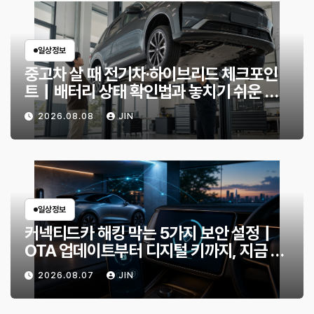
일상정보
중고차 살 때 전기차·하이브리드 체크포인
트｜배터리 상태 확인법과 놓치기 쉬운 위
험 신호
2026.08.08
JIN
일상정보
커넥티드카 해킹 막는 5가지 보안 설정｜
OTA 업데이트부터 디지털 키까지, 지금 확
인할 것은?
2026.08.07
JIN