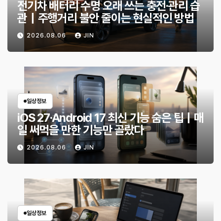
전기차 배터리 수명 오래 쓰는 충전·관리 습
관｜주행거리 불안 줄이는 현실적인 방법
2026.08.06
JIN
일상정보
iOS 27·Android 17 최신 기능 숨은 팁｜매
일 써먹을 만한 기능만 골랐다
2026.08.06
JIN
일상정보