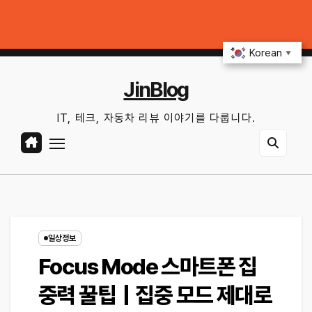
Skip
불안 줄이는 현실적인 방법
iOS 27·Android 17 최신 기능 숨은 팁｜매
to
금. 8월 7th, 2026
3:42:10 AM
content
Korean
▼
JinBlog
IT, 테크, 자동차 리뷰 이야기를 다룹니다.
일상정보
Focus Mode 스마트폰 집
중력 꿀팁｜집중 모드 제대로