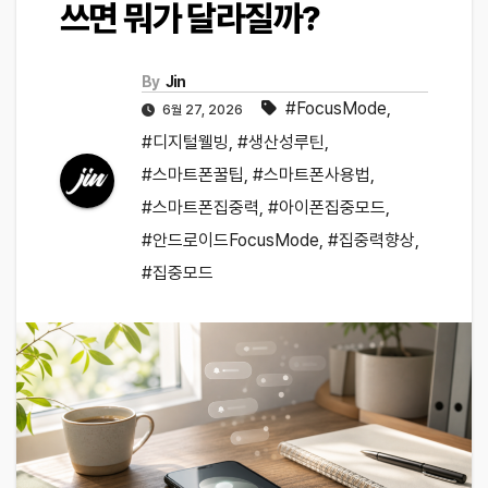
쓰면 뭐가 달라질까?
By
Jin
#FocusMode
,
6월 27, 2026
#디지털웰빙
,
#생산성루틴
,
#스마트폰꿀팁
,
#스마트폰사용법
,
#스마트폰집중력
,
#아이폰집중모드
,
#안드로이드FocusMode
,
#집중력향상
,
#집중모드