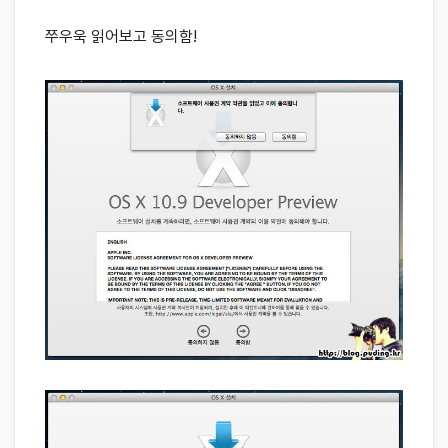
쭈우욱 읽어보고 동의함!