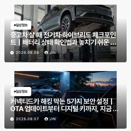
일상정보
중고차 살 때 전기차·하이브리드 체크포인
트｜배터리 상태 확인법과 놓치기 쉬운 위
험 신호
2026.08.08
JIN
일상정보
커넥티드카 해킹 막는 5가지 보안 설정｜
OTA 업데이트부터 디지털 키까지, 지금 확
인할 것은?
2026.08.07
JIN