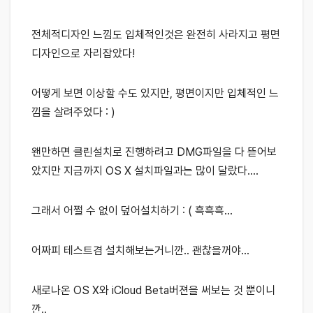
전체적디자인 느낌도 입체적인것은 완전히 사라지고 평면
디자인으로 자리잡았다!
어떻게 보면 이상할 수도 있지만, 평면이지만 입체적인 느
낌을 살려주었다 : )
왠만하면 클린설치로 진행하려고 DMG파일을 다 뜯어보
았지만 지금까지 OS X 설치파일과는 많이 달랐다….
그래서 어쩔 수 없이 덮어설치하기 : ( 흑흑흑…
어짜피 테스트겸 설치해보는거니깐.. 괜찮을꺼야…
새로나온 OS X와 iCloud Beta버젼을 써보는 것 뿐이니
깐..